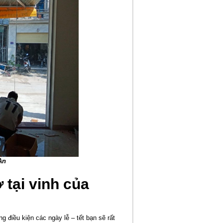
An
 tại vinh của
 điều kiện các ngày lễ – tết bạn sẽ rất