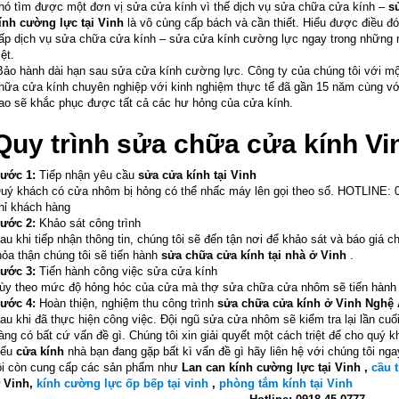
hó tìm được một đơn vị sửa cửa kính vì thế dịch vụ sửa chữa cửa kính –
s
ính cường lực tại Vinh
là vô cùng cấp bách và cần thiết. Hiểu được điều đ
ấp dịch vụ sửa chữa cửa kính – sửa cửa kính cường lực ngay trong những n
iệt.
ảo hành dài hạn sau sửa cửa kính cường lực. Công ty của chúng tôi với một 
hữa cửa kính chuyên nghiệp với kinh nghiệm thực tế đã gần 15 năm cùng vớ
ao sẽ khắc phục được tất cả các hư hỏng của cửa kính.
Quy trình sửa chữa cửa kính V
ước 1:
Tiếp nhận yêu cầu
sửa cửa kính tại Vinh
uý khách có cửa nhôm bị hỏng có thể nhấc máy lên gọi theo số. HOTLINE: 091
hỉ khách hàng
ước 2:
Khảo sát công trình
au khi tiếp nhận thông tin, chúng tôi sẽ đến tận nơi để khảo sát và báo giá 
hỏa thận chúng tôi sẽ tiến hành
sửa chữa cửa kính tại nhà ở Vinh
.
ước 3:
Tiến hành công việc sửa cửa kính
ùy theo mức độ hỏng hóc của cửa mà thợ sửa chữa cửa nhôm sẽ tiến hành 
ước 4:
Hoàn thiện, nghiệm thu công trình
sửa chữa cửa kính ở Vinh Nghệ
au khi đã thực hiện công việc. Đội ngũ sửa cửa nhôm sẽ kiểm tra lại lần cuố
àng có bất cứ vấn đề gì. Chúng tôi xin giải quyết một cách triệt để cho quý
ếu
cửa kính
nhà bạn đang gặp bất kì vấn đề gì hãy liên hệ với chúng tôi nga
ôi còn cung cấp các sản phẩm như
Lan can kính cường lực tại Vinh ,
cầu t
 Vinh,
kính cường lực ốp bếp tại vinh
,
phòng tắm kính tại Vinh