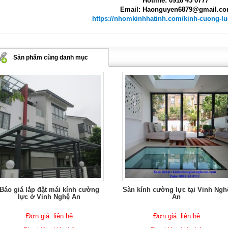
Hotline: 0918 45 0777
Email: Haonguyen6879@gmail.c
https://nhomkinhhatinh.com/kinh-cuong-lu
Sản phẩm cùng danh mục
Báo giá lắp đặt mái kính cường
Sàn kính cường lực tại Vinh Ngh
lực ở Vinh Nghệ An
An
Đơn giá: liên hệ
Đơn giá: liên hệ