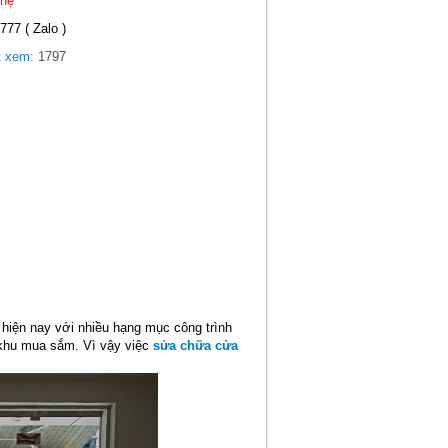
 hệ
777 ( Zalo )
t xem:
1797
hiện nay với nhiều hạng mục công trình
 khu mua sắm. Vì vậy việc
sửa chữa cửa