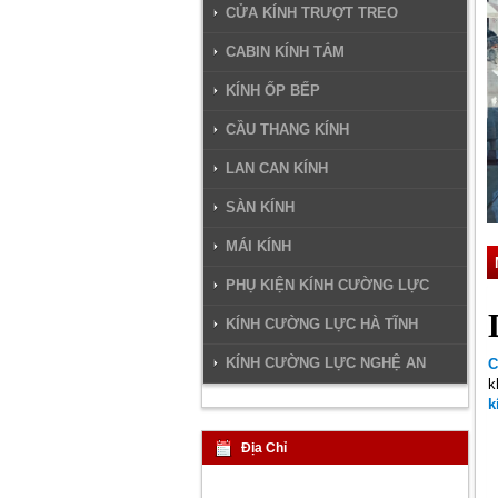
CỬA KÍNH TRƯỢT TREO
CABIN KÍNH TẮM
KÍNH ỐP BẾP
CẦU THANG KÍNH
LAN CAN KÍNH
SÀN KÍNH
MÁI KÍNH
PHỤ KIỆN KÍNH CƯỜNG LỰC
KÍNH CƯỜNG LỰC HÀ TĨNH
KÍNH CƯỜNG LỰC NGHỆ AN
C
k
k
Địa Chỉ