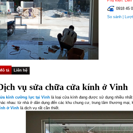
Phụ kiện: Liên
0918 45 0
So sánh
| Lượ
Mô tả
Liên hệ
Dịch vụ sửa chữa cửa kính ở Vinh
ửa kính cường lực tại Vinh
là loại cửa kính đang được sử dụng nhiều nhất 
hác nhau: từ nhà ở dân dụng đến các khu chung cư, trung tâm thương mại,
ính ở Vinh
là dịch vụ rất cần thiết.