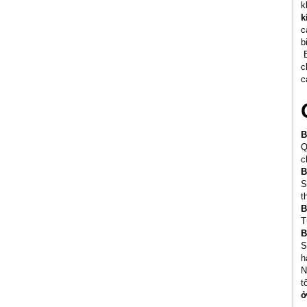
k
k
c
b
B
c
c
B
Q
c
B
S
t
B
T
B
S
h
N
t
ở