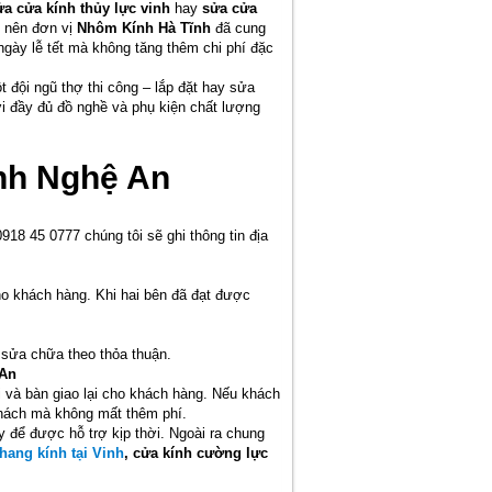
ửa cửa kính thủy lực vinh
hay
sửa cửa
ó nên đơn vị
Nhôm Kính Hà Tĩnh
đã cung
gày lễ tết mà không tăng thêm chi phí đặc
đội ngũ thợ thi công – lắp đặt hay sửa
i đầy đủ đồ nghề và phụ kiện chất lượng
inh Nghệ An
8 45 0777 chúng tôi sẽ ghi thông tin địa
cho khách hàng. Khi hai bên đã đạt được
sửa chữa theo thỏa thuận.
 An
i và bàn giao lại cho khách hàng. Nếu khách
 khách mà không mất thêm phí.
y để được hỗ trợ kịp thời. Ngoài ra chung
hang kính tại Vinh
, cửa kính cường lực