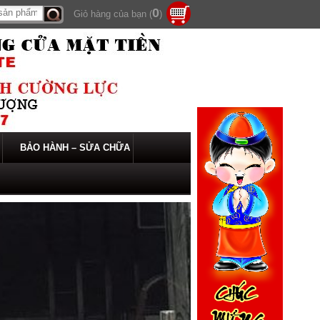
0
Giỏ hàng của bạn (
)
Tìm
kiếm
BẢO HÀNH – SỬA CHỮA