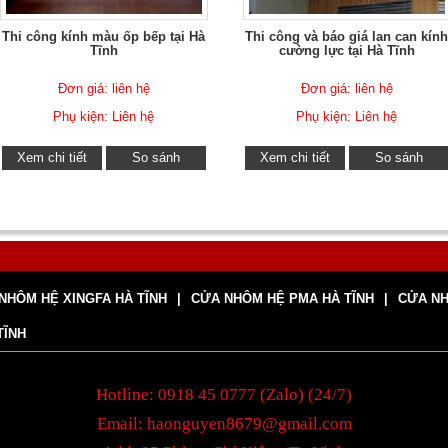
Thi công kính màu ốp bếp tại Hà
Thi công và báo giá lan can kín
Tĩnh
cường lực tại Hà Tĩnh
Đơn giá: liên hệ
Đơn giá: liên hệ
Phụ kiện: Liên hệ
Phụ kiện: Liên hệ
Xem chi tiết
So sánh
Xem chi tiết
So sánh
NHÔM HỆ XINGFA HÀ TĨNH
CỬA NHÔM HỆ PMA HÀ TĨNH
CỬA NH
TĨNH
Hotline: 0918 45 0777 (Zalo) (24/7)
Email: haonguyen8679@gmail.com