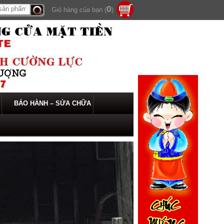
0
Giỏ hàng của bạn (
)
Tìm
kiếm
BẢO HÀNH – SỬA CHỮA