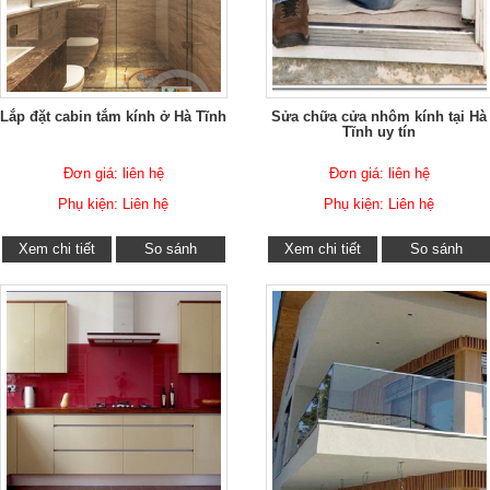
Lắp đặt cabin tắm kính ở Hà Tĩnh
Sửa chữa cửa nhôm kính tại Hà
Tĩnh uy tín
Đơn giá: liên hệ
Đơn giá: liên hệ
Phụ kiện: Liên hệ
Phụ kiện: Liên hệ
Xem chi tiết
So sánh
Xem chi tiết
So sánh