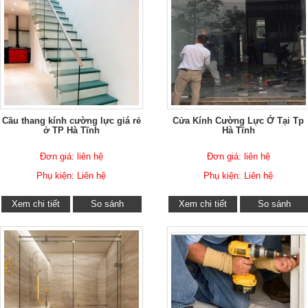
Cầu thang kính cường lực giá rẻ
Cửa Kính Cường Lực Ở Tại Tp
ở TP Hà Tĩnh
Hà Tĩnh
Đơn giá: liên hệ
Đơn giá: liên hệ
Phụ kiện: Liên hệ
Phụ kiện: Liên hệ
Xem chi tiết
So sánh
Xem chi tiết
So sánh