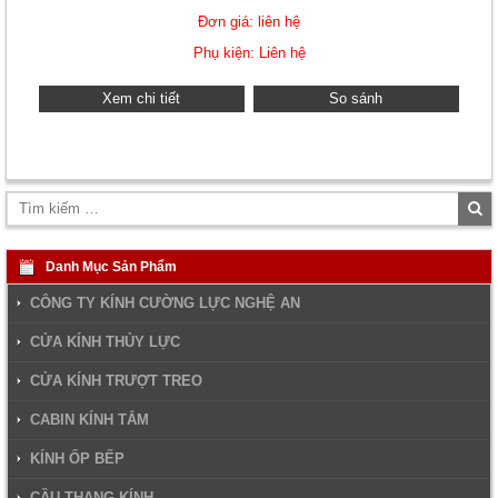
Đơn giá: liên hệ
Phụ kiện: Liên hệ
Xem chi tiết
So sánh
Tì
ki
Danh Mục Sản Phẩm
CÔNG TY KÍNH CƯỜNG LỰC NGHỆ AN
CỬA KÍNH THỦY LỰC
CỬA KÍNH TRƯỢT TREO
CABIN KÍNH TẮM
KÍNH ỐP BẾP
CẦU THANG KÍNH