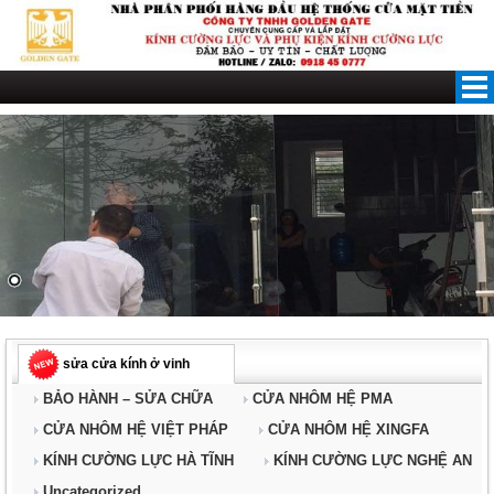
Skip
to
content
sửa cửa kính ở vinh
BẢO HÀNH – SỬA CHỮA
CỬA NHÔM HỆ PMA
CỬA NHÔM HỆ VIỆT PHÁP
CỬA NHÔM HỆ XINGFA
KÍNH CƯỜNG LỰC HÀ TĨNH
KÍNH CƯỜNG LỰC NGHỆ AN
Uncategorized