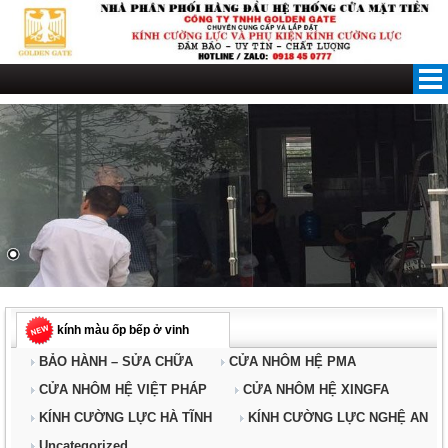
Skip
to
content
kính màu ốp bếp ở vinh
BẢO HÀNH – SỬA CHỮA
CỬA NHÔM HỆ PMA
CỬA NHÔM HỆ VIỆT PHÁP
CỬA NHÔM HỆ XINGFA
KÍNH CƯỜNG LỰC HÀ TĨNH
KÍNH CƯỜNG LỰC NGHỆ AN
Uncategorized