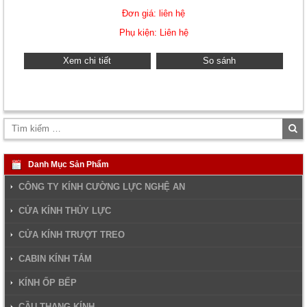
Đơn giá: liên hệ
Phụ kiện: Liên hệ
Xem chi tiết
So sánh
Tì
ki
Danh Mục Sản Phẩm
CÔNG TY KÍNH CƯỜNG LỰC NGHỆ AN
CỬA KÍNH THỦY LỰC
CỬA KÍNH TRƯỢT TREO
CABIN KÍNH TẮM
KÍNH ỐP BẾP
CẦU THANG KÍNH