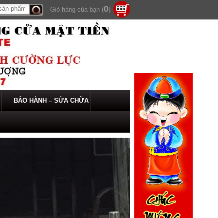
0
Giỏ hàng của bạn (
)
Tìm
kiếm
BẢO HÀNH – SỬA CHỮA