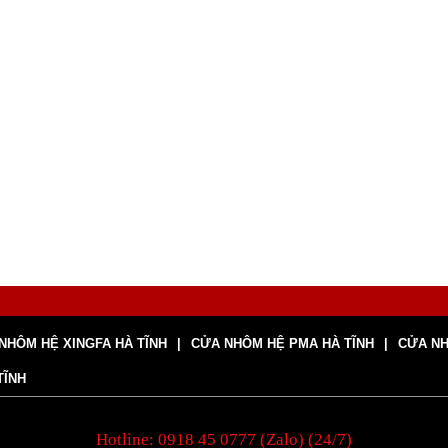
NHÔM HỆ XINGFA HÀ TĨNH
CỬA NHÔM HỆ PMA HÀ TĨNH
CỬA NH
TĨNH
Hotline: 0918 45 0777 (Zalo) (24/7)